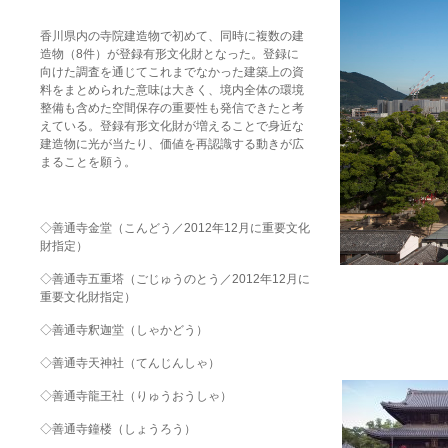
香川県内の寺院建造物で初めて、同時に複数の建
造物（8件）が登録有形文化財となった。登録に
向けた調査を通じてこれまでなかった建築上の資
料をまとめられた意味は大きく、境内全体の環境
整備も含めた空間保存の重要性も発信できたと考
えている。登録有形文化財が増えることで身近な
建造物に光が当たり、価値を再認識する動きが広
まることを願う。
◇
善通寺金堂
（こんどう／2012年12月に重要文化
財指定）
◇
善通寺五重塔
（ごじゅうのとう／2012年12月に
重要文化財指定）
◇
善通寺釈迦堂
（しゃかどう）
◇
善通寺天神社
（てんじんしゃ）
◇
善通寺龍王社
（りゅうおうしゃ）
◇
善通寺鐘楼
（しょうろう）