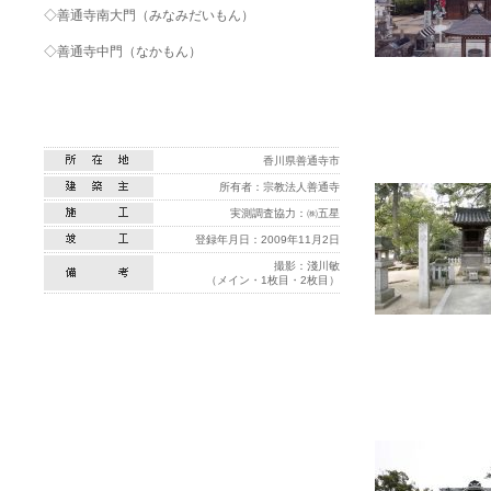
◇
善通寺南大門
（みなみだいもん）
◇
善通寺中門
（なかもん）
香川県善通寺市
所有者：宗教法人善通寺
実測調査協力：㈱五星
登録年月日：2009年11月2日
撮影：淺川敏
（メイン・1枚目・2枚目）