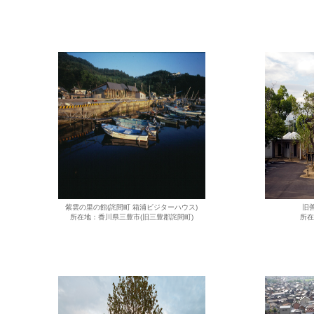
紫雲の里の館(詫間町 箱浦ビジターハウス)
旧
所在地：香川県三豊市(旧三豊郡詫間町)
所在