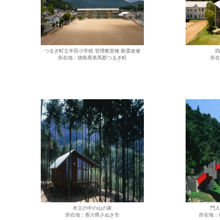
つるぎ町立半田小学校 管理教室棟 耐震改修
四
所在地：徳島県美馬郡つるぎ町
所在
木立の中の山の家
門入
所在地：香川県さぬき市
所在地：